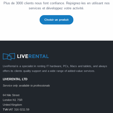
Plus de 3000 clients nous font confiance. Rejoignez-les en utilisant nos
services et développez votre activité.
Choisir un produit
LiveRental is a specialist in renting IT hardware, PCs, Macs and tablets, and always
offers its clients quality support and a wide range of added-value services.
LIVERENTAL LTD
Service only available to professionals
64 Nile Street
London N1 7SR
United Kingdom
TVA
VAT 316 0211 59