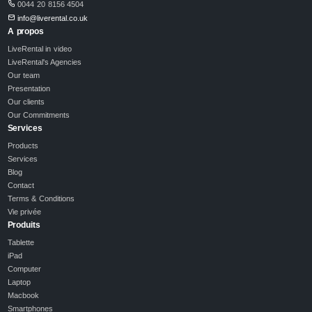
0044 20 8156 4504
info@liverental.co.uk
A propos
LiveRental in video
LiveRental's Agencies
Our team
Presentation
Our clients
Our Commitments
Services
Products
Services
Blog
Contact
Terms & Conditions
Vie privée
Produits
Tablette
iPad
Computer
Laptop
Macbook
Smartphones