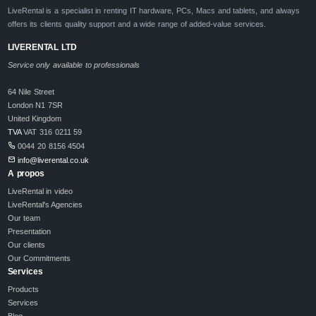
LiveRental is a specialist in renting IT hardware, PCs, Macs and tablets, and always
offers its clients quality support and a wide range of added-value services.
LIVERENTAL LTD
Service only available to professionals
64 Nile Street
London N1 7SR
United Kingdom
TVA
VAT 316 0211 59
0044 20 8156 4504
info@liverental.co.uk
A propos
LiveRental in video
LiveRental's Agencies
Our team
Presentation
Our clients
Our Commitments
Services
Products
Services
Blog