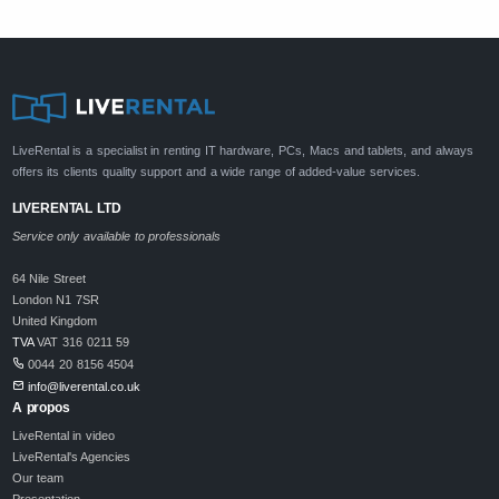
LiveRental is a specialist in renting IT hardware, PCs, Macs and tablets, and always
offers its clients quality support and a wide range of added-value services.
LIVERENTAL LTD
Service only available to professionals
64 Nile Street
London N1 7SR
United Kingdom
TVA
VAT 316 0211 59
0044 20 8156 4504
info@liverental.co.uk
A propos
LiveRental in video
LiveRental's Agencies
Our team
Presentation