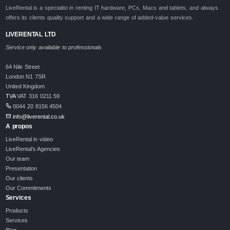
LiveRental is a specialist in renting IT hardware, PCs, Macs and tablets, and always
offers its clients quality support and a wide range of added-value services.
LIVERENTAL LTD
Service only available to professionals
64 Nile Street
London N1 7SR
United Kingdom
TVA
VAT 316 0211 59
0044 20 8156 4504
info@liverental.co.uk
A propos
LiveRental in video
LiveRental's Agencies
Our team
Presentation
Our clients
Our Commitments
Services
Products
Services
Blog