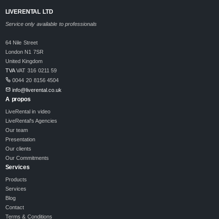
LIVERENTAL LTD
Service only available to professionals
64 Nile Street
London N1 7SR
United Kingdom
TVA
VAT 316 0211 59
0044 20 8156 4504
info@liverental.co.uk
A propos
LiveRental in video
LiveRental's Agencies
Our team
Presentation
Our clients
Our Commitments
Services
Products
Services
Blog
Contact
Terms & Conditions