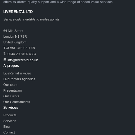
offers its clients quality support and a wide range of added-value services.
LIVERENTAL LTD
Service only available to professionals
64 Nile Street
London N1 7SR
United Kingdom
TVA
VAT 316 0211 59
0044 20 8156 4504
info@liverental.co.uk
A propos
LiveRental in video
LiveRental's Agencies
Our team
Presentation
Our clients
Our Commitments
Services
Products
Services
Blog
Contact