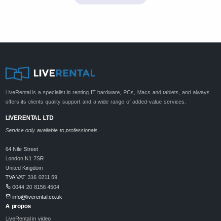
LiveRental is a specialist in renting IT hardware, PCs, Macs and tablets, and always
offers its clients quality support and a wide range of added-value services.
LIVERENTAL LTD
Service only available to professionals
64 Nile Street
London N1 7SR
United Kingdom
TVA
VAT 316 0211 59
0044 20 8156 4504
info@liverental.co.uk
A propos
LiveRental in video